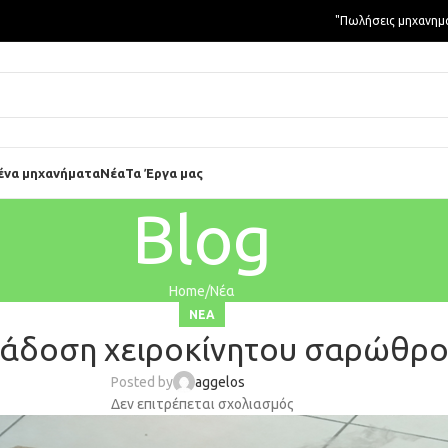
"Πωλήσεις μηχανημ
ένα μηχανήματα
Νέα
Τα Έργα μας
Blog
Home
Νέα
ΝΈΑ
άδοση χειροκίνητου σαρώθρ
Posted by
aggelos
Δεν επιτρέπεται σχολιασμός