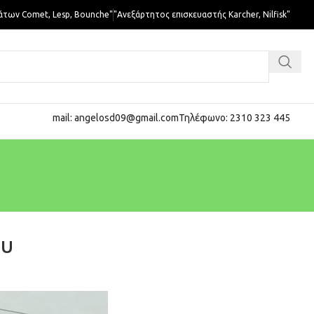
άτων Comet, Lesp, Bounche"
"Ανεξάρτητος επισκευαστής Karcher, Nilfisk"
mail: angelosd09@gmail.com
Τηλέφωνο: 2310 323 445
ου