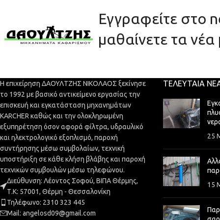
Εγγραφείτε στο ne
μαθαίνετε τα νέα 
ΤΕΛΕΥΤΑΊΑ ΝΈ
Η επιχείρηση ΔΑΟΥΛΤΖΗΣ ΝΙΚΟΛΑΟΣ ξεκίνησε
το 1992 με βασικό αντικείμενο εργασίας την
Εγκ
επισκευή και εγκατάσταση μηχανημάτων
πλυ
KARCHER καθώς και την ολοκληρωμένη
νερ
εξυπηρέτηση όσον αφορά φίλτρα, υδραυλικό
25 
και ηλεκτρολογικό εξοπλισμό, παροχή
συντήρησης μέσω συμβολαίων, τεχνική
υποστήριξη σε κάθε κλήση βλάβης και παροχή
Αλλ
τεχνικών συμβουλών μέσω τηλεφώνου.
παρ
Διεύθυνση: Λέοντος Σοφού, ΒΙΠΑ Θέρμης,
15 
Τ.Κ: 57001, Θέρμη - Θεσσαλονίκη
Τηλέφωνο: 2310 323 445
Παρ
Mail: angelosd09@gmail.com
σα