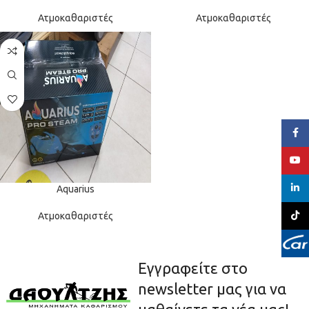
Ατμοκαθαριστές
Ατμοκαθαριστές
Face
YouT
linked
Aquarius
TikTo
Ατμοκαθαριστές
Εγγραφείτε στο
newsletter μας για να