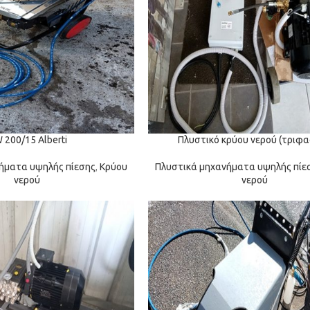
 200/15 Alberti
Πλυστικό κρύου νερού (τριφα
ήματα υψηλής πίεσης
,
Κρύου
Πλυστικά μηχανήματα υψηλής πίε
νερού
νερού