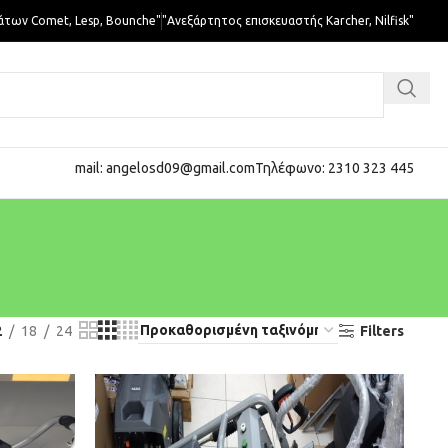
άτων Comet, Lesp, Bounche"
"Ανεξάρτητος επισκευαστής Karcher, Nilfisk"
mail: angelosd09@gmail.com
Τηλέφωνο: 2310 323 445
2
18
24
Filters