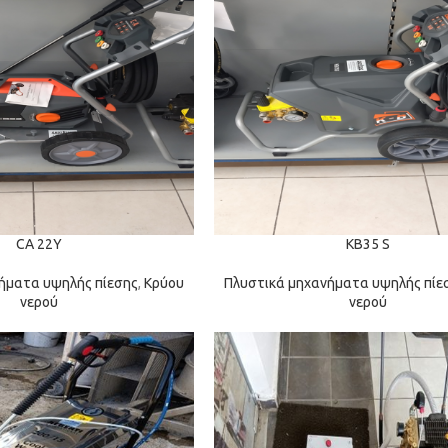
CA 22Y
KB35 S
ήματα υψηλής πίεσης
,
Κρύου
Πλυστικά μηχανήματα υψηλής πίε
νερού
νερού