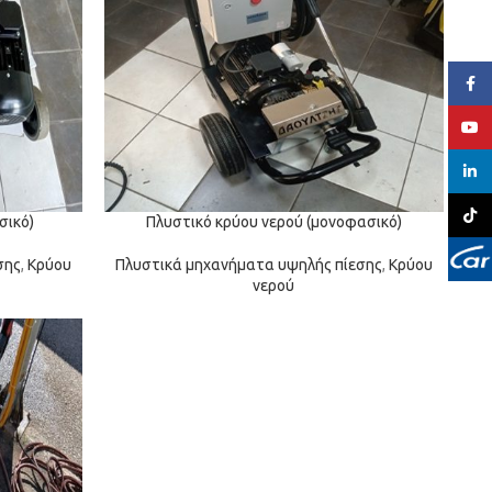
Face
YouT
linked
TikTo
σικό)
Πλυστικό κρύου νερού (μονοφασικό)
σης
,
Κρύου
Πλυστικά μηχανήματα υψηλής πίεσης
,
Κρύου
νερού