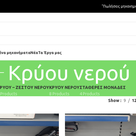
"Πωλήσεις μηχανημ
ένα μηχανήματα
Νέα
Τα Έργα μας
Κρύου νερού
ΡΎΟΥ – ΖΕΣΤΟΎ ΝΕΡΟΎ
ΚΡΎΟΥ ΝΕΡΟΎ
ΣΤΑΘΕΡΈΣ ΜΟΝΆΔΕΣ
 Products
8 Products
4 Products
Show
9
1