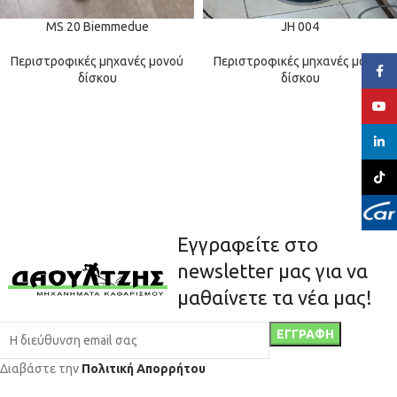
MS 20 Biemmedue
JH 004
Περιστροφικές μηχανές μονού
Περιστροφικές μηχανές μονού
Face
δίσκου
δίσκου
YouT
linked
TikTo
Εγγραφείτε στο
newsletter μας για να
μαθαίνετε τα νέα μας!
Διαβάστε την
Πολιτική Απορρήτου