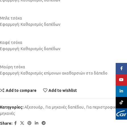
Εφαρμογή: Καθαρισμός δαπέδων
Μπλε τσόχα
Εφαρμογή: Καθαρισμός δαπέδων
Καφέ τσόχα
Εφαρμογή: Καθαρισμός δαπέδων
Μαύρη τσόχα
Face
Εφαρμογή: Καθαρισμός επίμονων ακαθαρσιών στο δάπεδο
YouT
Add to compare
Add to wishlist
linked
TikTo
Κατηγορίες:
Αξεσουάρ
,
Για μηχανές δαπέδου
,
Για περιστροφικές
μηχανές
Share: