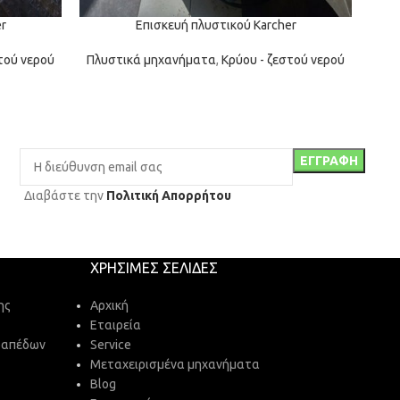
r
Επισκευή πλυστικού Karcher
τού νερού
Πλυστικά μηχανήματα
,
Κρύου - ζεστού νερού
Πλυ
Διαβάστε την
Πολιτική Απορρήτου
ΧΡΉΣΙΜΕΣ ΣΕΛΊΔΕΣ
ης
Αρχική
Εταιρεία
δαπέδων
Service
Μεταχειρισμένα μηχανήματα
Blog