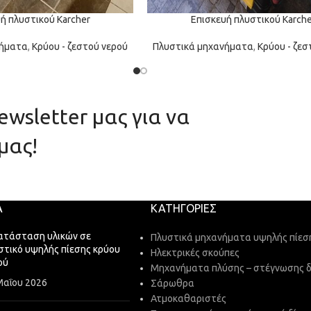
ή πλυστικού Karcher
Επισκευή πλυστικού Karche
νήματα
,
Κρύου - ζεστού νερού
Πλυστικά μηχανήματα
,
Κρύου - ζεσ
wsletter μας για να
μας!
Α
ΚΑΤΗΓΟΡΊΕΣ
ατάσταση υλικών σε
Πλυστικά μηχανήματα υψηλής πίεσ
στικό υψηλής πίεσης κρύου
Ηλεκτρικές σκούπες
ού
Μηχανήματα πλύσης – στέγνωσης 
Μαΐου 2026
Σάρωθρα
Ατμοκαθαριστές