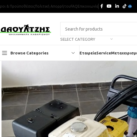
ροι & Προϋποθέσεις
Πολιτική Απορρήτου
FAQ
Επικοινωνία
SELECT CATEGORY
Browse Categories
Εταιρεία
Service
Μεταχειρισμ