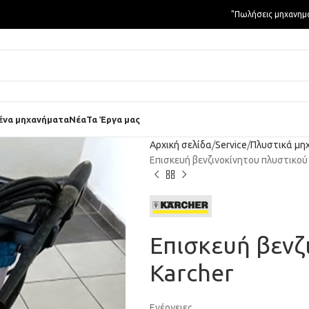
"Πωλήσεις μηχανημ
ένα μηχανήματα
Νέα
Τα Έργα μας
Αρχική σελίδα
Service
Πλυστικά μη
Επισκευή βενζινοκίνητου πλυστικού
Επισκευή βενζ
Karcher
Ενέργειες