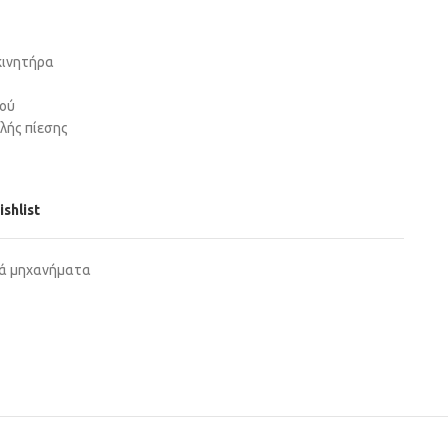
κινητήρα
ρού
λής πίεσης
ishlist
ά μηχανήματα