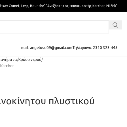
άτων Comet, Lesp, Bounche"
"Ανεξάρτητος επισκευαστής Karcher, Nilfisk"
mail: angelosd09@gmail.com
Τηλέφωνο: 2310 323 445
χανήματα
Κρύου νερού
 Karcher
ινοκίνητου πλυστικού