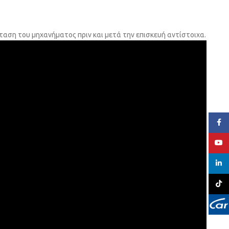
ταση του μηχανήματος πριν και μετά την επισκευή αντίστοιχα.
Face
YouT
linked
TikTo