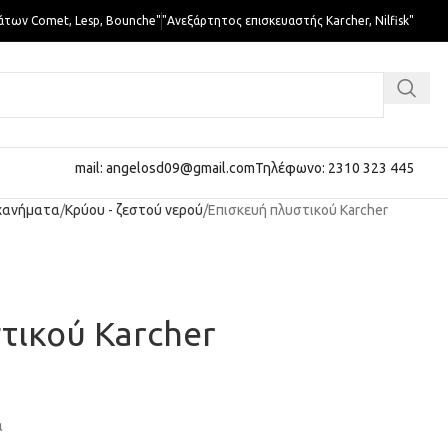
άτων Comet, Lesp, Bounche"
"Ανεξάρτητος επισκευαστής Karcher, Nilfisk"
mail: angelosd09@gmail.com
Τηλέφωνο: 2310 323 445
χανήματα
Κρύου - ζεστού νερού
Επισκευή πλυστικού Karcher
τικού Karcher
α