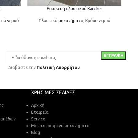
r
Επισκευή πλυστικού Karcher
τού νερού
Πλυστικά μηχανήματα
,
Κρύου νερού
Πλυ
Διαβάστε την
Πολιτική Απορρήτου
ΧΡΉΣΙΜΕΣ ΣΕΛΊΔΕΣ
ης
Αρχική
Εταιρεία
δαπέδων
Service
Μεταχειρισμένα μηχανήματα
Blog