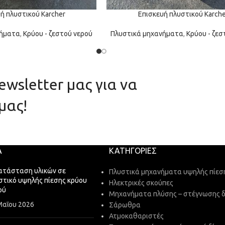
ή πλυστικού Karcher
Επισκευή πλυστικού Karche
νήματα
,
Κρύου - ζεστού νερού
Πλυστικά μηχανήματα
,
Κρύου - ζεσ
wsletter μας για να
μας!
Α
ΚΑΤΗΓΟΡΊΕΣ
ατάσταση υλικών σε
Πλυστικά μηχανήματα υψηλής πίεσ
στικό υψηλής πίεσης κρύου
Ηλεκτρικές σκούπες
ού
Μηχανήματα πλύσης – στέγνωσης 
Μαΐου 2026
Σάρωθρα
Ατμοκαθαριστές