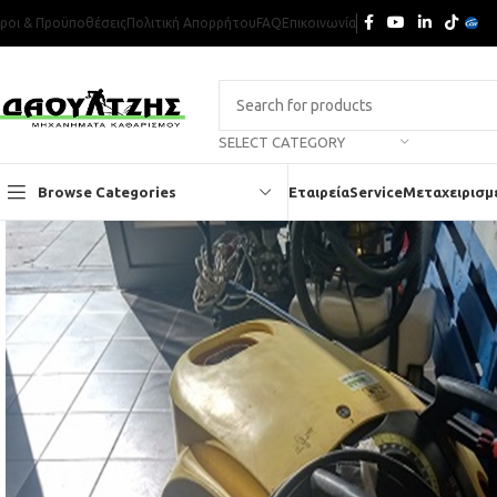
ροι & Προϋποθέσεις
Πολιτική Απορρήτου
FAQ
Επικοινωνία
SELECT CATEGORY
Browse Categories
Εταιρεία
Service
Μεταχειρισμ