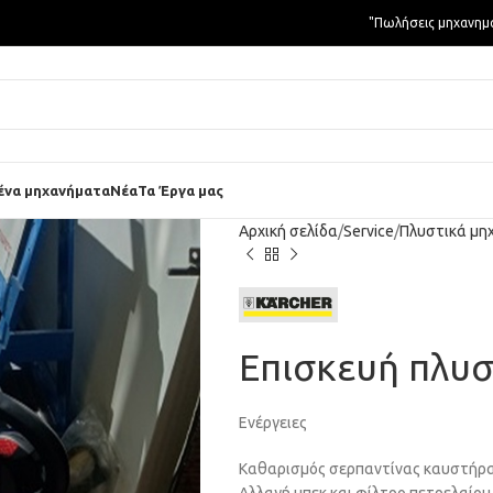
"Πωλήσεις μηχανημ
ένα μηχανήματα
Νέα
Τα Έργα μας
Αρχική σελίδα
Service
Πλυστικά μη
Επισκευή πλυσ
Ενέργειες
Καθαρισμός σερπαντίνας καυστήρ
Αλλαγή μπεκ και φίλτρο πετρελαίου