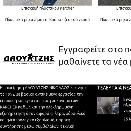
Επισκευή πλυστικού Karcher
Επισκευ
Πλυστικά μηχανήματα
,
Κρύου - ζεστού νερού
Πλυστικά μηχα
Εγγραφείτε στο ne
μαθαίνετε τα νέα 
ΤΕΛΕΥΤΑΊΑ ΝΈ
Η επιχείρηση ΔΑΟΥΛΤΖΗΣ ΝΙΚΟΛΑΟΣ ξεκίνησε
το 1992 με βασικό αντικείμενο εργασίας την
Εγκ
επισκευή και εγκατάσταση μηχανημάτων
πλυ
KARCHER καθώς και την ολοκληρωμένη
νερ
εξυπηρέτηση όσον αφορά φίλτρα, υδραυλικό
25 
και ηλεκτρολογικό εξοπλισμό, παροχή
συντήρησης μέσω συμβολαίων, τεχνική