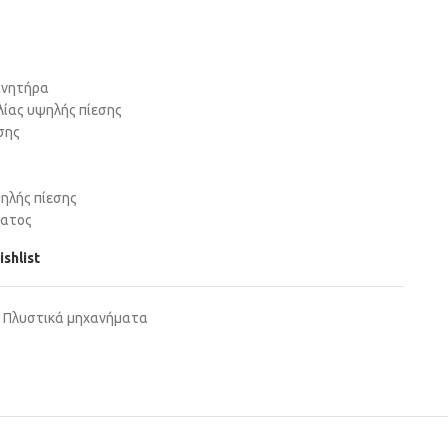
ινητήρα
λίας υψηλής πίεσης
σης
ψηλής πίεσης
ματος
ishlist
Πλυστικά μηχανήματα