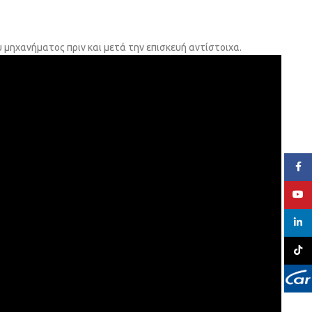
 μηχανήματος πριν και μετά την επισκευή αντίστοιχα.
Face
YouT
linked
TikTo