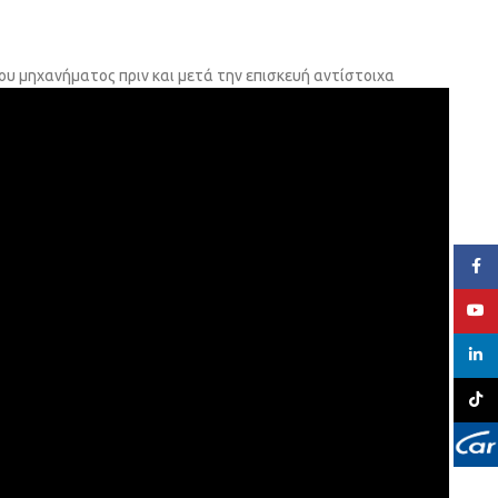
ου μηχανήματος πριν και μετά την επισκευή αντίστοιχα
Face
YouT
linked
TikTo