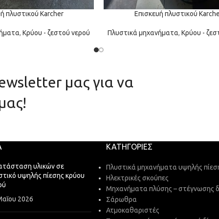
ή πλυστικού Karcher
Επισκευή πλυστικού Karche
νήματα
,
Κρύου - ζεστού νερού
Πλυστικά μηχανήματα
,
Κρύου - ζεσ
wsletter μας για να
μας!
Α
ΚΑΤΗΓΟΡΊΕΣ
ατάσταση υλικών σε
Πλυστικά μηχανήματα υψηλής πίεσ
στικό υψηλής πίεσης κρύου
Ηλεκτρικές σκούπες
ού
Μηχανήματα πλύσης – στέγνωσης 
Μαΐου 2026
Σάρωθρα
Ατμοκαθαριστές