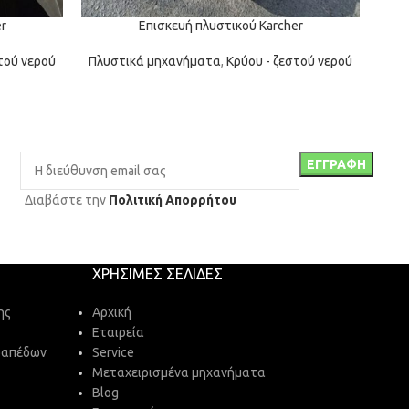
r
Επισκευή πλυστικού Karcher
τού νερού
Πλυστικά μηχανήματα
,
Κρύου - ζεστού νερού
Πλυ
Διαβάστε την
Πολιτική Απορρήτου
ΧΡΉΣΙΜΕΣ ΣΕΛΊΔΕΣ
ης
Αρχική
Εταιρεία
δαπέδων
Service
Μεταχειρισμένα μηχανήματα
Blog