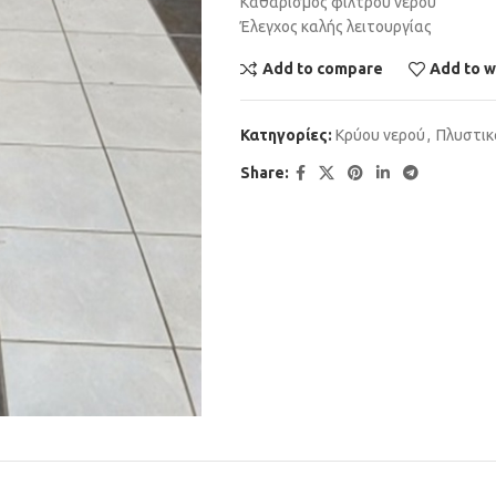
Καθαρισμός φίλτρου νερού
Έλεγχος καλής λειτουργίας
Add to compare
Add to w
Κατηγορίες:
Κρύου νερού
,
Πλυστικ
Share: