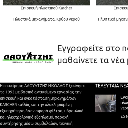
Επισκευή πλυστικού Karcher
Επισκευ
Πλυστικά μηχανήματα
,
Κρύου νερού
Πλυστικά μηχα
Εγγραφείτε στο ne
μαθαίνετε τα νέα 
ΤΕΛΕΥΤΑΊΑ ΝΈ
Η επιχείρηση ΔΑΟΥΛΤΖΗΣ ΝΙΚΟΛΑΟΣ ξεκίνησε
το 1992 με βασικό αντικείμενο εργασίας την
Εγκ
επισκευή και εγκατάσταση μηχανημάτων
πλυ
KARCHER καθώς και την ολοκληρωμένη
νερ
εξυπηρέτηση όσον αφορά φίλτρα, υδραυλικό
25 
και ηλεκτρολογικό εξοπλισμό, παροχή
συντήρησης μέσω συμβολαίων, τεχνική