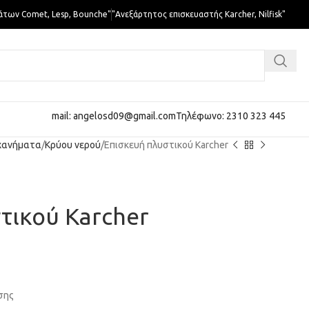
άτων Comet, Lesp, Bounche"
"Ανεξάρτητος επισκευαστής Karcher, Nilfisk"
mail: angelosd09@gmail.com
Τηλέφωνο: 2310 323 445
χανήματα
Κρύου νερού
Επισκευή πλυστικού Karcher
τικού Karcher
σης