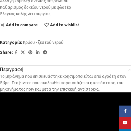
Αλλαγή κόμπλερ αντλίας πετρελαίου
Καθαρισμός δοχείου νερού με φλοτέρ
Έλεγχος καλής λειτουργίας
Add to compare
Add to wishlist
Κατηγορία:
Κρύου - ζεστού νερού
Share:
Περιγραφή
Το μηχάνημα που επισκευάστηκε χρησιμοποιείται από αγρότη στον
Έβρο. Στο βίντεο που ακολουθεί παρουσιάζεται η κατάσταση του
μηχανήματος πριν και μετά την επισκευή αντίστοιχα.
Face
YouT