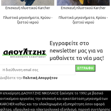
Επισκευή πλυστικού Karcher
Επισκευή πλυστικού Karcher
Πλυστικά μηχανήματα
,
Κρύου -
Πλυστικά μηχανήματα
,
Κρύου -
ζεστού νερού
ζεστού νερού
Εγγραφείτε στο
newsletter μας για να
μαθαίνετε τα νέα μας!
Διαβάστε την
Πολιτική Απορρήτου
Η επιχείρηση ΔΑΟΥΛΤΖΗΣ ΝΙΚΟΛΑΟΣ ξεκίνησε το 1992 με βασικό
αντικείμενο εργασίας την επισκευή και εγκατάσταση μηχανημάτων
KARCHER καθώς και την ολοκληρωμένη εξυπηρέτηση όσον αφορά
φίλτρα, υδραυλικό και ηλεκτρολογικό εξοπλισμό, παροχή συντήρησης