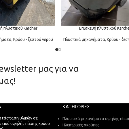
ή πλυστικού Karcher
Επισκευή πλυστικού Karche
νήματα
,
Κρύου - ζεστού νερού
Πλυστικά μηχανήματα
,
Κρύου - ζεσ
wsletter μας για να
μας!
Α
ΚΑΤΗΓΟΡΊΕΣ
ατάσταση υλικών σε
Πλυστικά μηχανήματα υψηλής πίεσ
στικό υψηλής πίεσης κρύου
Ηλεκτρικές σκούπες
ού