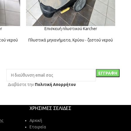
r
Επισκευή πλυστικού Karcher
τού νερού
Πλυστικά μηχανήματα
,
Κρύου - ζεστού νερού
Πλυ
Διαβάστε την
Πολιτική Απορρήτου
ΧΡΉΣΙΜΕΣ ΣΕΛΊΔΕΣ
ης
Αρχική
Εταιρεία