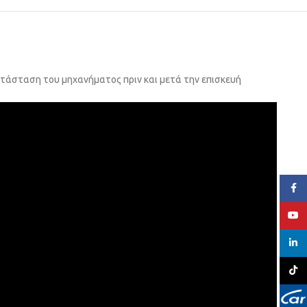
ατάσταση του μηχανήματος πριν και μετά την επισκευή
Face
YouT
linked
TikTo