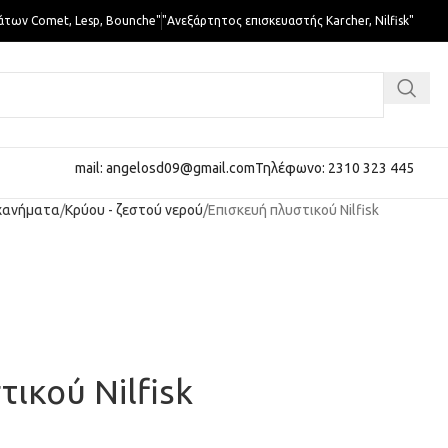
άτων Comet, Lesp, Bounche"
"Ανεξάρτητος επισκευαστής Karcher, Nilfisk"
mail: angelosd09@gmail.com
Τηλέφωνο: 2310 323 445
χανήματα
Κρύου - ζεστού νερού
Επισκευή πλυστικού Nilfisk
ικού Nilfisk