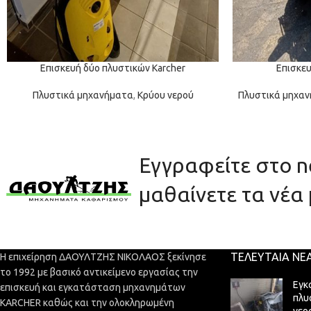
Επισκευή δύο πλυστικών Karcher
Επισκευ
Πλυστικά μηχανήματα
,
Κρύου νερού
Πλυστικά μηχα
Εγγραφείτε στο ne
μαθαίνετε τα νέα 
ΤΕΛΕΥΤΑΊΑ ΝΈ
Η επιχείρηση ΔΑΟΥΛΤΖΗΣ ΝΙΚΟΛΑΟΣ ξεκίνησε
το 1992 με βασικό αντικείμενο εργασίας την
Εγκ
επισκευή και εγκατάσταση μηχανημάτων
πλυ
KARCHER καθώς και την ολοκληρωμένη
νερ