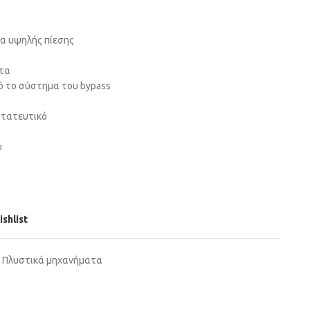
ία υψηλής πίεσης
ατα
 το σύστημα του bypass
στατευτικό
υ
ishlist
Πλυστικά μηχανήματα