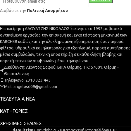
Διαβάστε την
Πολιτική Απορρήτου
Η επιχείρηση ΔΑΟΥΛΤΖΗΣ ΝΙΚΟΛΑΟΣ ξεκίνησε το 1992 με βασικό
αντικείμενο εργασίας την επισκευή και εγκατάσταση μηχανημάτων
KARCHER καθώς και την ολοκληρωμένη εξυπηρέτηση όσον αφορά
φίλτρα, υδραυλικό και ηλεκτρολογικό εξοπλισμό, παροχή συντήρησης
μέσω συμβολαίων, τεχνική υποστήριξη σε κάθε κλήση βλάβης και
παροχή τεχνικών συμβουλών μέσω τηλεφώνου.
Διεύθυνση: Λέοντος Σοφού, ΒΙΠΑ Θέρμης, Τ.Κ: 57001, Θέρμη -
Θεσσαλονίκη
Τηλέφωνο: 2310 323 445
Mail: angelosd09@gmail.com
ΤΕΛΕΥΤΑΊΑ ΝΈΑ
ΚΑΤΗΓΟΡΊΕΣ
ΧΡΉΣΙΜΕΣ ΣΕΛΊΔΕΣ
daoultzisn
Copyright 2026 Κατασκευή Ιστοσελίδων
L3O
.