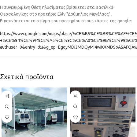
Η συγκεκριμένη θέση πλυσίματος βρίσκεται στα Βασιλικά
Θεσσαλονίκης στο πρατήριο Ελίν "Δούμπλιος Μενέλαος" .
Επισυνάπτεται το στίγμα του πρατηρίου στους χάρτες της google:
https://www.google.com/maps/place/%CE%B5%CE%BB%CE%AF%CE
+%CE%94%CE%9F%CE%A5%CE%9C%CE%A0%CE%9B%CE%99%CE%9F%CE%
authuser=0&entry=ttu&g_ep=EgoyMDI2MDQyMi4wIKXMDSoASAFQ
Σχετικά προϊόντα