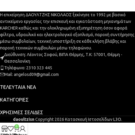
Η επιχείρηση ΔΑΟΥΛΤΖΗΣ ΝΙΚΟΛΑΟΣ ξεκίνησε το 1992 με βασικό
αντικείμενο εργασίας την επισκευή και εγκατάσταση μηχανημάτων
KARCHER καθώς και την ολοκληρωμένη εξυπηρέτηση όσον αφορά
φίλτρα, υδραυλικό και ηλεκτρολογικό εξοπλισμό, παροχή συντήρησης
μέσω συμβολαίων, τεχνική υποστήριξη σε κάθε κλήση βλάβης και
παροχή τεχνικών συμβουλών μέσω τηλεφώνου.
Διεύθυνση: Λέοντος Σοφού, ΒΙΠΑ Θέρμης, Τ.Κ: 57001, Θέρμη -
Θεσσαλονίκη
Τηλέφωνο: 2310 323 445
Mail: angelosd09@gmail.com
ΤΕΛΕΥΤΑΊΑ ΝΈΑ
ΚΑΤΗΓΟΡΊΕΣ
ΧΡΉΣΙΜΕΣ ΣΕΛΊΔΕΣ
daoultzisn
Copyright 2026 Κατασκευή Ιστοσελίδων
L3O
.
0
Shop
Wishlist
Cart
My account