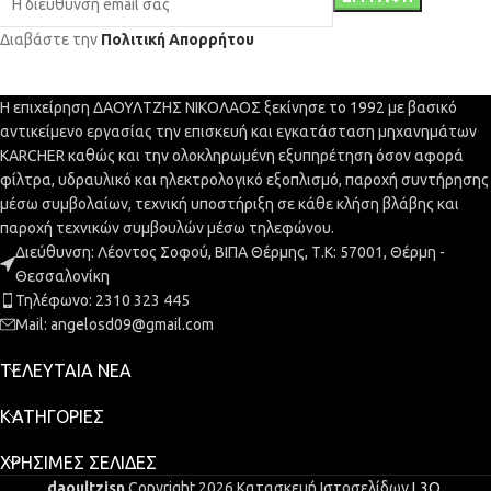
Διαβάστε την
Πολιτική Απορρήτου
Η επιχείρηση ΔΑΟΥΛΤΖΗΣ ΝΙΚΟΛΑΟΣ ξεκίνησε το 1992 με βασικό
αντικείμενο εργασίας την επισκευή και εγκατάσταση μηχανημάτων
KARCHER καθώς και την ολοκληρωμένη εξυπηρέτηση όσον αφορά
φίλτρα, υδραυλικό και ηλεκτρολογικό εξοπλισμό, παροχή συντήρησης
μέσω συμβολαίων, τεχνική υποστήριξη σε κάθε κλήση βλάβης και
παροχή τεχνικών συμβουλών μέσω τηλεφώνου.
Διεύθυνση: Λέοντος Σοφού, ΒΙΠΑ Θέρμης, Τ.Κ: 57001, Θέρμη -
Θεσσαλονίκη
Τηλέφωνο: 2310 323 445
Mail: angelosd09@gmail.com
ΤΕΛΕΥΤΑΊΑ ΝΈΑ
ΚΑΤΗΓΟΡΊΕΣ
ΧΡΉΣΙΜΕΣ ΣΕΛΊΔΕΣ
daoultzisn
Copyright 2026 Κατασκευή Ιστοσελίδων
L3O
.