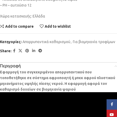
– PH – αυτούσιο 12
Χώρα κατασκευής: Ελλάδα
Add to compare
Add to wishlist
Κατηγορίες:
Απορρυπαντικά καθαρισμού
,
Για βιομηχανία τροφίμων
Share:
Περιγραφή
Εφαρμογή του συγκεκριμένου απορρυπαντικού που
τοποθετήθηκε σε σύστημα αφροποιητή ή μπεκ αφρού πλυστικού
μηχανήματος υψηλής πίεσης νερού. Η εφαρμογή αφορά τον
καθαρισμό δοχείων σε βιομηχανία ψαριού
Face
YouT