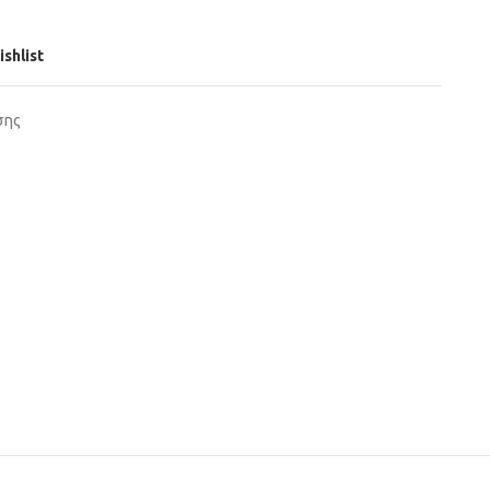
ishlist
σης