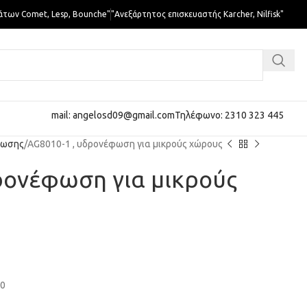
άτων Comet, Lesp, Bounche"
"Ανεξάρτητος επισκευαστής Karcher, Nilfisk"
mail: angelosd09@gmail.com
Τηλέφωνο: 2310 323 445
φωσης
AG8010-1 , υδρονέφωση για μικρούς χώρους
ρονέφωση για μικρούς
80