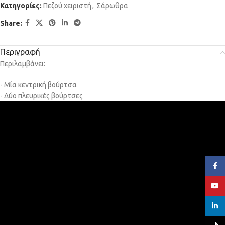
Κατηγορίες:
Πεζού χειριστή
,
Σάρωθρα
Share:
Περιγραφή
Περιλαμβάνει:
- Μία κεντρική βούρτσα
- Δύο πλευρικές βούρτσες
Face
YouT
linked