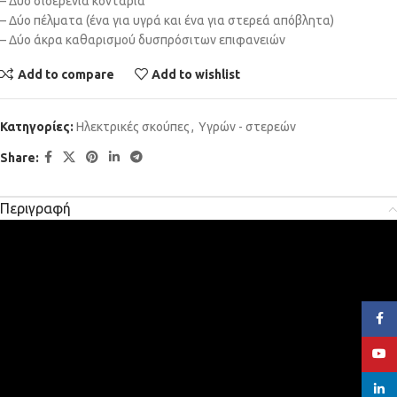
– Δύο σιδερένια κοντάρια
– Δύο πέλματα (ένα για υγρά και ένα για στερεά απόβλητα)
– Δύο άκρα καθαρισμού δυσπρόσιτων επιφανειών
Add to compare
Add to wishlist
Κατηγορίες:
Ηλεκτρικές σκούπες
,
Υγρών - στερεών
Share:
Περιγραφή
Face
YouT
linked