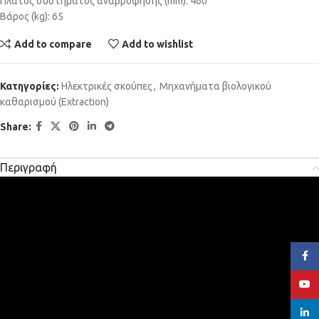
Πλάτος συστήματος αναρρόφησης (mm): 460
Βάρος (kg): 65
Add to compare
Add to wishlist
Κατηγορίες:
Ηλεκτρικές σκούπες
,
Μηχανήματα βιολογικού
καθαρισμού (Extraction)
Share:
Περιγραφή
Face
YouT
linked