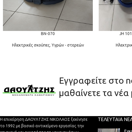
BN-070
JH 101
Ηλεκτρικές σκούπες
,
Υγρών - στερεών
Ηλεκτρι
Εγγραφείτε στο ne
μαθαίνετε τα νέα 
ΤΕΛΕΥΤΑΊΑ ΝΈ
Η επιχείρηση ΔΑΟΥΛΤΖΗΣ ΝΙΚΟΛΑΟΣ ξεκίνησε
το 1992 με βασικό αντικείμενο εργασίας την
Εγκ