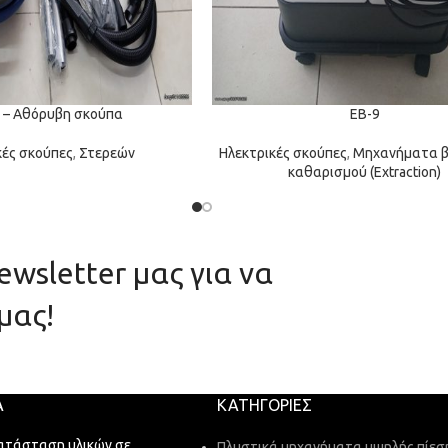
 – Αθόρυβη σκούπα
EB-9
κές σκούπες
,
Στερεών
Ηλεκτρικές σκούπες
,
Μηχανήματα β
καθαρισμού (Extraction)
wsletter μας για να
μας!
Α
ΚΑΤΗΓΟΡΊΕΣ
ατάσταση υλικών σε
Πλυστικά μηχανήματα υψηλής πίεσ