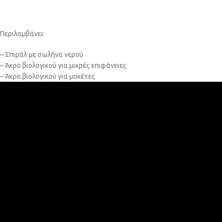
Περιλαμβάνει:
– Σπιράλ με σωλήνα νερού
– Άκρο βιολογικού για μικρές επιφάνειες
– Άκρο βιολογικού για μοκέτες