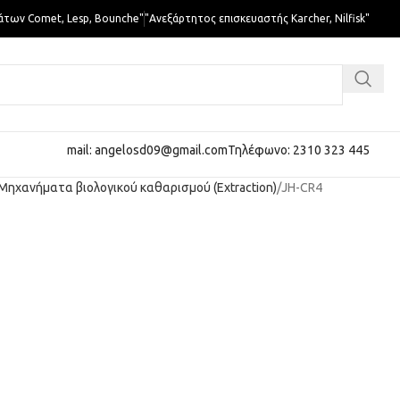
άτων Comet, Lesp, Bounche"
"Ανεξάρτητος επισκευαστής Karcher, Nilfisk"
mail: angelosd09@gmail.com
Τηλέφωνο: 2310 323 445
Μηχανήματα βιολογικού καθαρισμού (Extraction)
JH-CR4