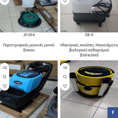
JH 004
EB-9
Περιστροφικές μηχανές μονού
Ηλεκτρικές σκούπες
,
Μηχανήματα
δίσκου
βιολογικού καθαρισμού
(Extraction)
Face