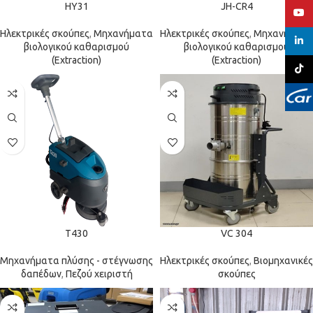
HY31
JH-CR4
YouT
Ηλεκτρικές σκούπες
,
Μηχανήματα
Ηλεκτρικές σκούπες
,
Μηχανήματα
linked
βιολογικού καθαρισμού
βιολογικού καθαρισμού
(Extraction)
(Extraction)
TikTo
T430
VC 304
Μηχανήματα πλύσης - στέγνωσης
Ηλεκτρικές σκούπες
,
Βιομηχανικές
δαπέδων
,
Πεζού χειριστή
σκούπες